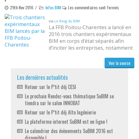
29th Nov 2016
/
Infos BIM
Les commentaires sont fermés
via
Le Blog du BIM
La FFB Poitou-Charentes a lancé en
2016 trois chantiers expérimentaux
BIM en corps d’état séparés afin
d’inciter les entreprises, notamment
les PME, à s’approprier la démarche
BIM. Daniel Ridoret, encore actuel
Voir la source
président de la FFB Poitou-
Charentes et vice-président de la
Les dernières actualités
FFB Nouvelle Aquitaine, nous
Retour sur le P’tit déj CESI
explique les tenants et les
aboutissants de ce vaste projet.
Le prochain Rendez-vous thématique SoBIM se
tiendra sur le salon INNOBAT
Retour sur le P’tit déj Alto Ingénierie
La plateforme internet SoBIM est en ligne !
Le calendrier des évènements SoBIM 2016 est
disponible !