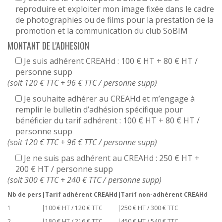
reproduire et exploiter mon image fixée dans le cadre
de photographies ou de films pour la prestation de la
promotion et la communication du club SoBIM
MONTANT DE L'ADHESION
Je suis adhérent CREAHd : 100 € HT + 80 € HT /
personne supp
(soit 120 € TTC + 96 € TTC / personne supp)
Je souhaite adhérer au CREAHd et m’engage à
remplir le bulletin d’adhésion spécifique pour
bénéficier du tarif adhérent : 100 € HT + 80 € HT /
personne supp
(soit 120 € TTC + 96 € TTC / personne supp)
Je ne suis pas adhérent au CREAHd : 250 € HT +
200 € HT / personne supp
(soit 300 € TTC + 240 € TTC / personne supp)
Nb de pers
|
Tarif adhérent CREAHd
|
Tarif non-adhérent CREAHd
1
|
100 € HT / 120 € TTC
|
250 € HT / 300 € TTC
2
|
180 € HT / 216 € TTC
|
450 € HT / 540 € TTC