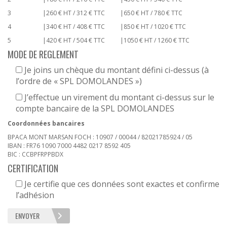
3
|
260 € HT / 312 € TTC
|
650 € HT / 780 € TTC
4
|
340 € HT / 408 € TTC
|
850 € HT / 1020 € TTC
5
|
420 € HT / 504 € TTC
|
1050 € HT / 1260 € TTC
MODE DE REGLEMENT
Je joins un chèque du montant défini ci-dessus (à
l’ordre de « SPL DOMOLANDES »)
J’effectue un virement du montant ci-dessus sur le
compte bancaire de la SPL DOMOLANDES
Coordonnées bancaires
BPACA MONT MARSAN FOCH : 10907 / 00044 / 82021785924 / 05
IBAN : FR76 1090 7000 4482 0217 8592 405
BIC : CCBPFRPPBDX
CERTIFICATION
Je certifie que ces données sont exactes et confirme
l’adhésion