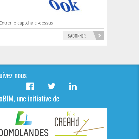
uivez nous
oBIM, une initiative de