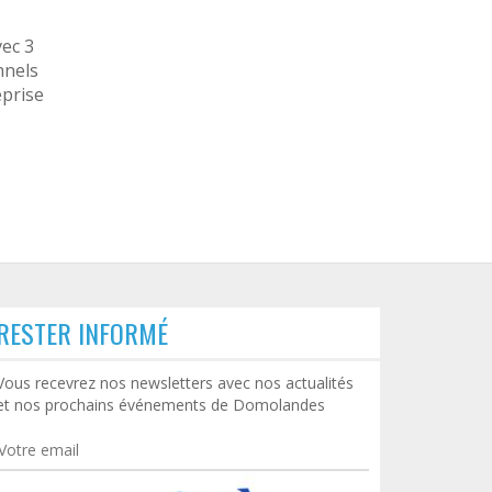
vec 3
nnels
eprise
RESTER INFORMÉ
Retour sur le P’tit déj Alto
Vous recevrez nos newsletters avec nos actualités
Ingénierie
et nos prochains événements de Domolandes
Alto Ingénierie, membre du club
SoBIM nous a accueilli le 1er...
LIRE LA SUITE