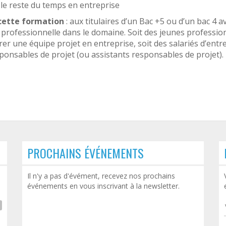
 le reste du temps en entreprise
 cette formation
: aux titulaires d’un Bac +5 ou d’un bac 4 a
 professionnelle dans le domaine. Soit des jeunes professio
er une équipe projet en entreprise, soit des salariés d’entr
ponsables de projet (ou assistants responsables de projet).
PROCHAINS ÉVÉNEMENTS
Le prochain Rendez-vous
Il n'y a pas d'évément, recevez nos prochains
thématique SoBIM se tiendra sur le
événements en vous inscrivant à la newsletter.
salon INNOBAT
Thématique : Le BIM et les outils
numériques au service de vos...
LIRE LA SUITE