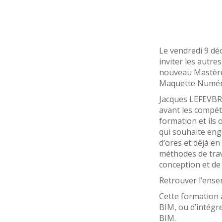
Le vendredi 9 dé
inviter les autr
nouveau Mastère
Maquette Numér
Jacques LEFEVBRE
avant les compéte
formation et ils
qui souhaite eng
d’ores et déjà e
méthodes de trav
conception et de
Retrouver l’ense
Cette formation a
BIM, ou d’intégre
BIM.