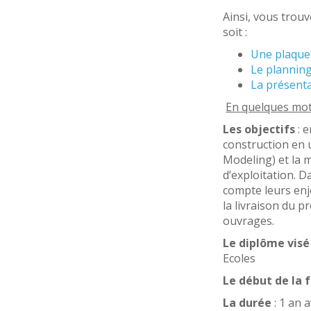
Ainsi, vous trouv
soit :
Une plaque
Le planning
La présent
En quelques mot
Les objectifs
: 
construction en 
Modeling) et la 
d’exploitation. D
compte leurs enje
la livraison du p
ouvrages.
Le diplôme visé
Ecoles
Le début de la 
La durée
: 1 an